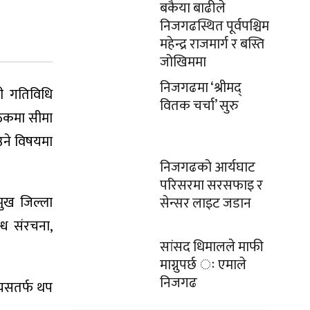
बकैया बाढीले
निजगढस्थित पूर्वपश्चिम
महेन्द्र राजमार्ग र बस्ति
जोखिममा
निजगढमा ‘श्रीमद्
नी गतिविधि
वितक चर्चा’ सुरु
ैठकमा सीमा
ाउने विषयमा
निजगढको आर्यघाट
परिसरमा सरसफाइ र
मुख जिल्ला
सेन्सर लाइट जडान
्ध संरचना,
सांसद धिमालले माफी
माग्नुपर्छ ः एमाले
निजगढ
त्यसतर्फ थप