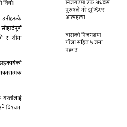
निजगढमा एक अधवैसे
ो थियो।
पुरुषले गरे झुण्डिएर
आत्महत्या
ई उनीहरुकै
हार्दपूर्ण
बाराको निजगढमा
को र सीमा
गाँजा सहित ५ जना
पक्राउ
 सहकार्यको
 सकारात्मक
त गस्तीलाई
ाउने विषयमा