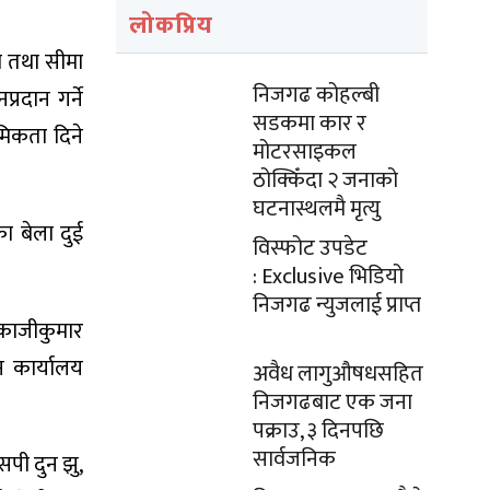
लोकप्रिय
ाम तथा सीमा
निजगढ कोहल्बी
रदान गर्ने
सडकमा कार र
थमिकता दिने
मोटरसाइकल
ठोक्किँदा २ जनाको
घटनास्थलमै मृत्यु
ा बेला दुई
विस्फोट उपडेट
: Exclusive भिडियो
निजगढ न्युजलाई प्राप्त
 काजीकुमार
मन कार्यालय
अवैध लागुऔषधसहित
निजगढबाट एक जना
पक्राउ, ३ दिनपछि
सार्वजनिक
पी दुन झु,