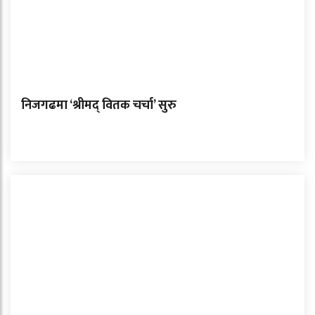
निजगढमा ‘श्रीमद् वितक चर्चा’ सुरु