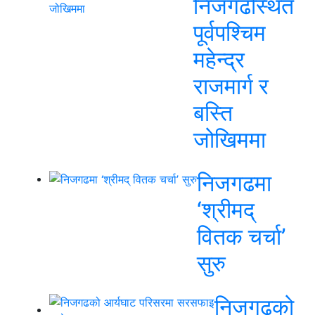
निजगढस्थित
पूर्वपश्चिम
महेन्द्र
राजमार्ग र
बस्ति
जोखिममा
निजगढमा
‘श्रीमद्
वितक चर्चा’
सुरु
निजगढको