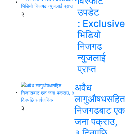
विस्फोट
उपडेट
२
: Exclusive
भिडियो
निजगढ
न्युजलाई
प्राप्त
अवैध
लागुऔषधसहित
३
निजगढबाट एक
जना पक्राउ,
३ दिनपछि