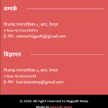
सम्पर्क
निजगढ नगरपालिका-८, बारा, नेपाल
+९७७-९८५५०२४४५५
ई–मेल : newsofnijgadh@gmail.com
विज्ञापन
निजगढ नगरपालिका-८, बारा, नेपाल
+९७७-९८५१०७५८११
ई–मेल : koiralaindeep@gmail.com
© 2026, All right reserved to Nijgadh News
Made by
Nijgadh News