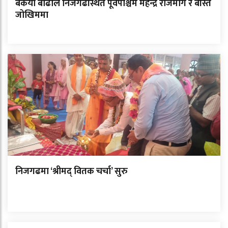
बकैया बाढीले निजगढस्थित पूर्वपश्चिम महेन्द्र राजमार्ग र बस्ति
जोखिममा
निजगढमा ‘श्रीमद् वितक चर्चा’ सुरु