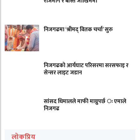
राजमार्ग र बस्ति जोखिममा
निजगढमा ‘श्रीमद् वितक चर्चा’ सुरु
निजगढको आर्यघाट परिसरमा सरसफाइ र
सेन्सर लाइट जडान
सांसद धिमालले माफी माग्नुपर्छ ः एमाले
निजगढ
लोकप्रिय