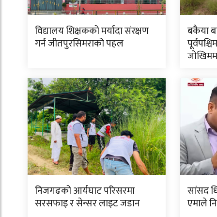
विद्यालय शिक्षकको मर्यादा संरक्षण
बकैया ब
गर्न जीतपुरसिमराको पहल
पूर्वपश्चि
जोखिमम
निजगढको आर्यघाट परिसरमा
सांसद धि
सरसफाइ र सेन्सर लाइट जडान
एमाले 