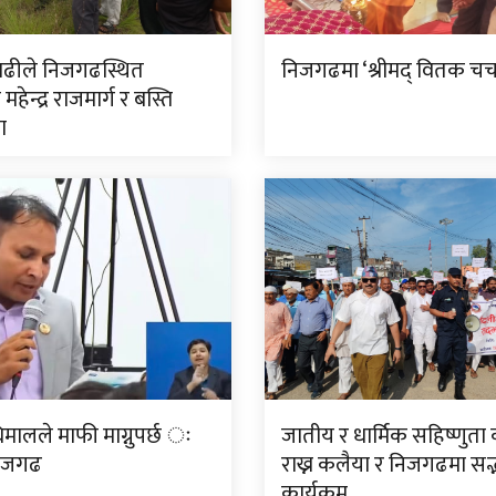
ाढीले निजगढस्थित
निजगढमा ‘श्रीमद् वितक चर्चा
म महेन्द्र राजमार्ग र बस्ति
ा
मालले माफी माग्नुपर्छ ः
जातीय र धार्मिक सहिष्णुत
निजगढ
राख्न कलैया र निजगढमा सद
कार्यक्रम