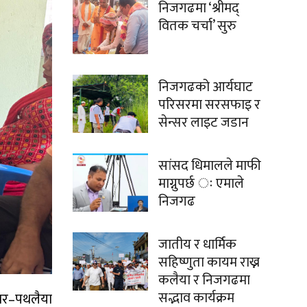
निजगढमा ‘श्रीमद्
वितक चर्चा’ सुरु
निजगढको आर्यघाट
परिसरमा सरसफाइ र
सेन्सर लाइट जडान
सांसद धिमालले माफी
माग्नुपर्छ ः एमाले
निजगढ
जातीय र धार्मिक
सहिष्णुता कायम राख्न
कलैया र निजगढमा
सद्भाव कार्यक्रम
वर–पथलैया