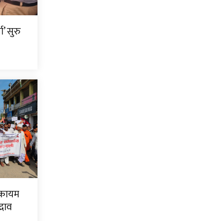
’ सुरु
ा कायम
्भाव