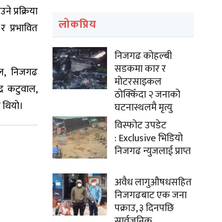
 प्रक्रिया
लोकप्रिय
 प्रभावित
निजगढ कोहल्बी
सडकमा कार र
ेल, निजगढ
मोटरसाइकल
्र कटुवाल,
ठोक्किँदा २ जनाको
 थियो।
घटनास्थलमै मृत्यु
विस्फोट उपडेट
: Exclusive भिडियो
निजगढ न्युजलाई प्राप्त
अवैध लागुऔषधसहित
निजगढबाट एक जना
पक्राउ, ३ दिनपछि
सार्वजनिक