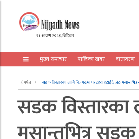
मुख्य समाचार
पालिका खबर
वातावरण
अन्य
होमपेज
सडक विस्तारका लागि निजगढमा घरटहरा हटाइँदै, जेठ मसान्तभित्र
सडक विस्तारका ल
मसान्तभित्र सडक