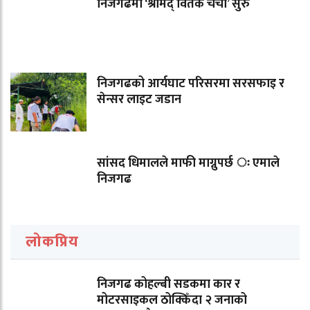
निजगढमा ‘श्रीमद् वितक चर्चा’ सुरु
निजगढको आर्यघाट परिसरमा सरसफाइ र
सेन्सर लाइट जडान
सांसद धिमालले माफी माग्नुपर्छ ः एमाले
निजगढ
लोकप्रिय
निजगढ कोहल्बी सडकमा कार र
मोटरसाइकल ठोक्किँदा २ जनाको