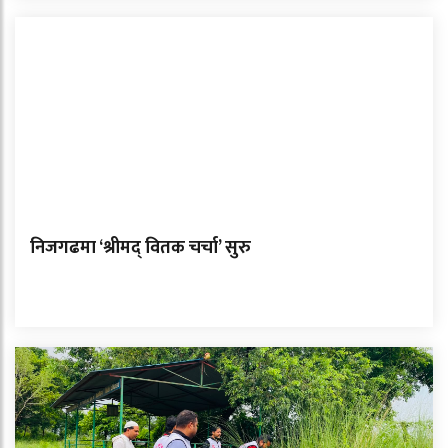
निजगढमा ‘श्रीमद् वितक चर्चा’ सुरु