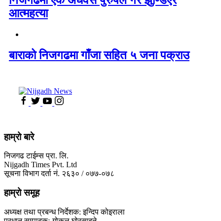
निजगढमा एक अधवैसे पुरुषले गरे झुण्डिएर
आत्महत्या
बाराको निजगढमा गाँजा सहित ५ जना पक्राउ
हाम्रो बारे
निजगढ टाईम्स प्रा. लि.
Nijgadh Times Pvt. Ltd
सूचना विभाग दर्ता नं. २६३० / ०७७-०७८
हाम्रो समूह
अध्यक्ष तथा प्रबन्ध निर्देशक: इन्दिप कोइराला
प्रधान सम्पादकः गोकुल घोरसाइने