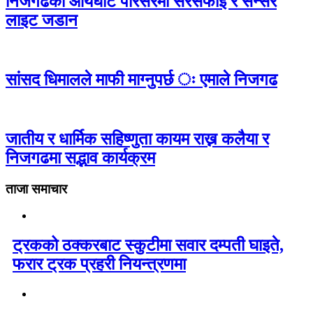
निजगढको आर्यघाट परिसरमा सरसफाइ र सेन्सर
लाइट जडान
सांसद धिमालले माफी माग्नुपर्छ ः एमाले निजगढ
जातीय र धार्मिक सहिष्णुता कायम राख्न कलैया र
निजगढमा सद्भाव कार्यक्रम
ताजा समाचार
ट्रकको ठक्करबाट स्कुटीमा सवार दम्पती घाइते,
फरार ट्रक प्रहरी नियन्त्रणमा