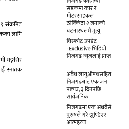
निजगढ कोहल्बी
सडकमा कार र
मोटरसाइकल
ठोक्किँदा २ जनाको
१९ संक्रमित
घटनास्थलमै मृत्यु
कपटकका लागि
विस्फोट उपडेट
: Exclusive भिडियो
निजगढ न्युजलाई प्राप्त
गामी मङ्सिर
लाई स्नातक
अवैध लागुऔषधसहित
निजगढबाट एक जना
पक्राउ, ३ दिनपछि
सार्वजनिक
निजगढमा एक अधवैसे
पुरुषले गरे झुण्डिएर
आत्महत्या