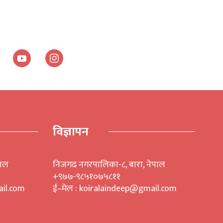
विज्ञापन
पाल
निजगढ नगरपालिका-८, बारा, नेपाल
+९७७-९८५१०७५८११
il.com
ई–मेल : koiralaindeep@gmail.com