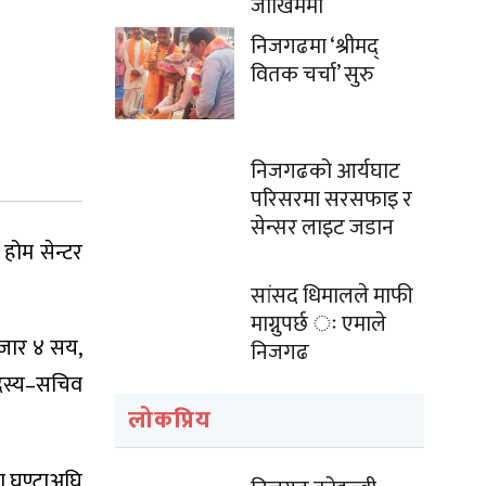
जोखिममा
निजगढमा ‘श्रीमद्
वितक चर्चा’ सुरु
निजगढको आर्यघाट
परिसरमा सरसफाइ र
सेन्सर लाइट जडान
होम सेन्टर
सांसद धिमालले माफी
माग्नुपर्छ ः एमाले
 हजार ४ सय,
निजगढ
सदस्य–सचिव
लोकप्रिय
आधा घण्टाअघि