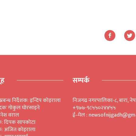
ूह
सम्पर्क
प्रबन्ध निर्देशक: इन्दिप कोइराला
निजगढ नगरपालिका-८, बारा, ने
ादकः गोकुल घोरसाइने
+९७७-९८५५०२४४५५
िनेश वराल
ई–मेल : newsofnijgadh@gma
क: दिपक सापकोटा
क: अजित कोइराला