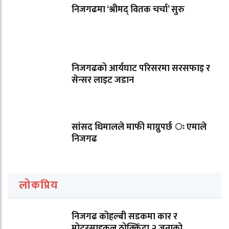
निजगढमा ‘श्रीमद् वितक चर्चा’ सुरु
निजगढको आर्यघाट परिसरमा सरसफाइ र
सेन्सर लाइट जडान
सांसद धिमालले माफी माग्नुपर्छ ः एमाले
निजगढ
लोकप्रिय
निजगढ कोहल्बी सडकमा कार र
मोटरसाइकल ठोक्किँदा २ जनाको