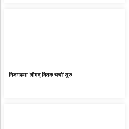
निजगढमा ‘श्रीमद् वितक चर्चा’ सुरु