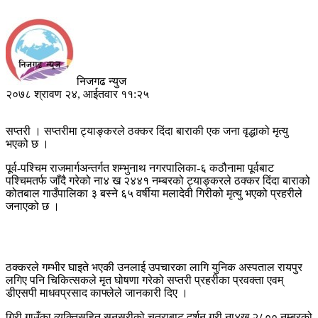
निजगढ न्युज
२०७८ श्रावण २४, आईतवार ११:२५
सप्तरी । सप्तरीमा ट्याङ्करले ठक्कर दिंदा बाराकी एक जना वृद्धाको मृत्यु
भएको छ ।
पूर्व-पश्चिम राजमार्गअन्तर्गत शम्भुनाथ नगरपालिका-६ कठौनामा पूर्वबाट
पश्चिमतर्फ जाँदै गरेको ना४ ख २४४१ नम्बरको ट्याङ्करले ठक्कर दिंदा बाराको
कोतबाल गाउँपालिका ३ बस्ने ६५ वर्षीया मलादेवी गिरीको मृत्यु भएको प्रहरीले
जनाएको छ ।
ठक्करले गम्भीर घाइते भएकी उनलाई उपचारका लागि युनिक अस्पताल रायपुर
लगिए पनि चिकित्सकले मृत घोषणा गरेको सप्तरी प्रहरीका प्रवक्ता एवम्
डीएसपी माधवप्रसाद काफ्लेले जानकारी दिए ।
गिरी गाउँका व्यक्तिसहित सुनसरीको चतराबाट दर्शन गरी ना४ख २८०० नम्बरको