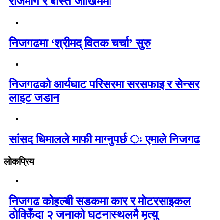
राजमार्ग र बस्ति जोखिममा
निजगढमा ‘श्रीमद् वितक चर्चा’ सुरु
निजगढको आर्यघाट परिसरमा सरसफाइ र सेन्सर
लाइट जडान
सांसद धिमालले माफी माग्नुपर्छ ः एमाले निजगढ
लोकप्रिय
निजगढ कोहल्बी सडकमा कार र मोटरसाइकल
ठोक्किँदा २ जनाको घटनास्थलमै मृत्यु