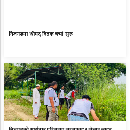
निजगढमा ‘श्रीमद् वितक चर्चा’ सुरु