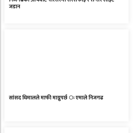
निजगढको आर्यघाट परिसरमा सरसफाइ र सेन्सर लाइट
जडान
सांसद धिमालले माफी माग्नुपर्छ ः एमाले निजगढ