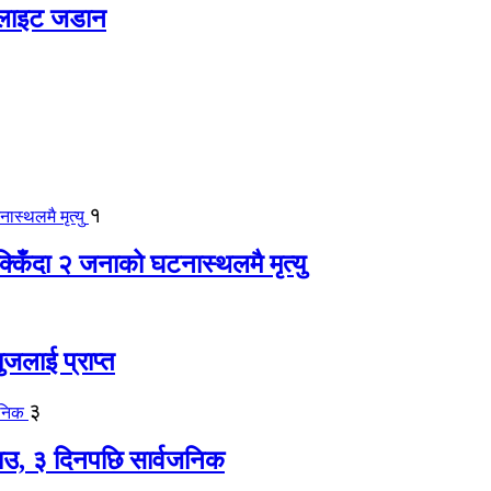
 लाइट जडान
१
िँदा २ जनाको घटनास्थलमै मृत्यु
जलाई प्राप्त
३
, ३ दिनपछि सार्वजनिक