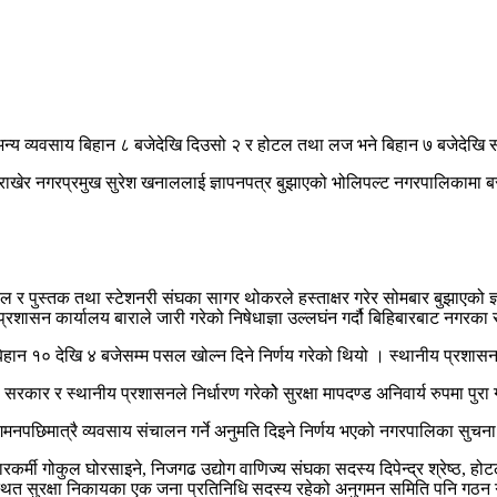
य व्यवसाय बिहान ८ बजेदेखि दिउसो २ र होटल तथा लज भने बिहान ७ बजेदेखि साँझ
ग राखेर नगरप्रमुख सुरेश खनाललाई ज्ञापनपत्र बुझाएको भोलिपल्ट नगरपालिकामा ब
ग्देल र पुस्तक तथा स्टेशनरी संघका सागर थोकरले हस्ताक्षर गरेर सोमबार बुझाए
्रशासन कार्यालय बाराले जारी गरेको निषेधाज्ञा उल्लघंन गर्दौ बिहिबारबाट नगरका
बाट बिहान १० देखि ४ बजेसम्म पसल खोल्न दिने निर्णय गरेको थियो । स्थानीय प्
 र स्थानीय प्रशासनले निर्धारण गरेकोे सुरक्षा मापदण्ड अनिवार्य रुपमा पुरा गरे
मनपछिमात्रै व्यवसाय संचालन गर्ने अनुमति दिइने निर्णय भएको नगरपालिका सुचन
ी गोकुल घोरसाइने, निजगढ उद्योग वाणिज्य संघका सदस्य दिपेन्द्र श्रेष्ठ, होटल
ढस्थित सुरक्षा निकायका एक जना प्रतिनिधि सदस्य रहेको अनुगमन समिति पनि गठन