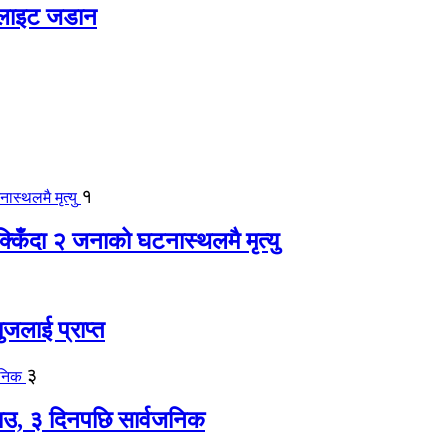
 लाइट जडान
१
िँदा २ जनाको घटनास्थलमै मृत्यु
जलाई प्राप्त
३
, ३ दिनपछि सार्वजनिक