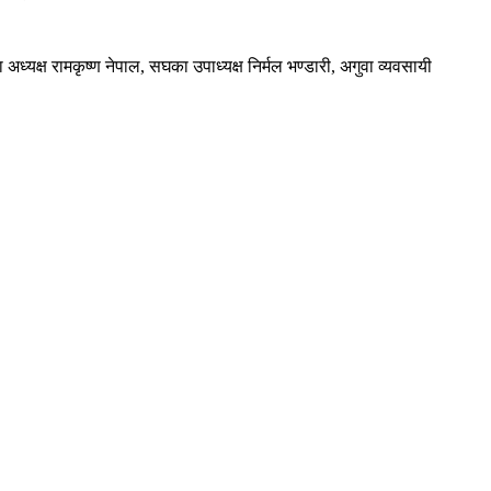
यक्ष रामकृष्ण नेपाल, स‌घका उपाध्यक्ष निर्मल भण्डारी, अगुवा व्यवसायी