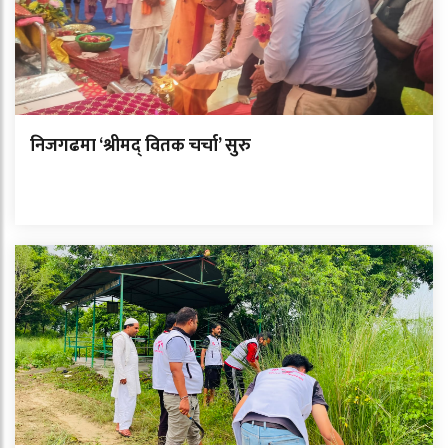
निजगढमा ‘श्रीमद् वितक चर्चा’ सुरु