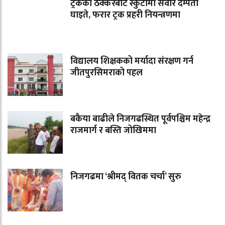
ट्रकको ठक्करबाट स्कुटीमा सवार दम्पती
घाइते, फरार ट्रक प्रहरी नियन्त्रणमा
विद्यालय शिक्षकको मर्यादा संरक्षण गर्न
जीतपुरसिमराको पहल
बकैया बाढीले निजगढस्थित पूर्वपश्चिम महेन्द्र
राजमार्ग र बस्ति जोखिममा
निजगढमा ‘श्रीमद् वितक चर्चा’ सुरु