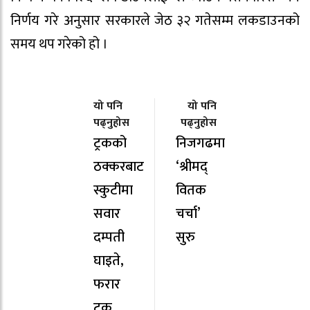
निर्णय गरे अनुसार सरकारले जेठ ३२ गतेसम्म लकडाउनको
समय थप गरेको हो ।
यो पनि
यो पनि
पढ्नुहोस
पढ्नुहोस
ट्रकको
निजगढमा
ठक्करबाट
‘श्रीमद्
स्कुटीमा
वितक
सवार
चर्चा’
दम्पती
सुरु
घाइते,
फरार
ट्रक