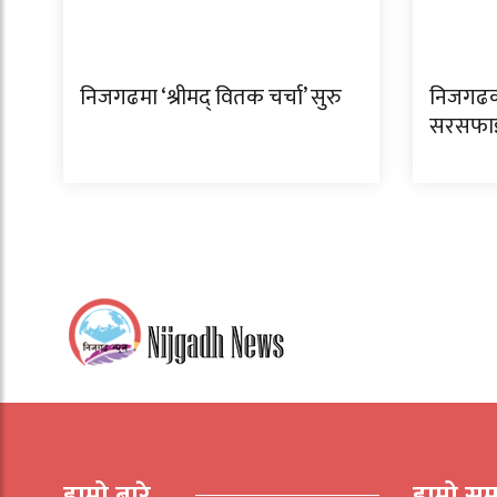
निजगढमा ‘श्रीमद् वितक चर्चा’ सुरु
निजगढक
सरसफाइ 
हाम्रो बारे
हाम्रो सम