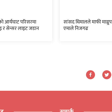
ो आर्यघाट परिसरमा
सांसद धिमालले माफी माग्नु
र सेन्सर लाइट जडान
एमाले निजगढ
ूह
सम्पर्क