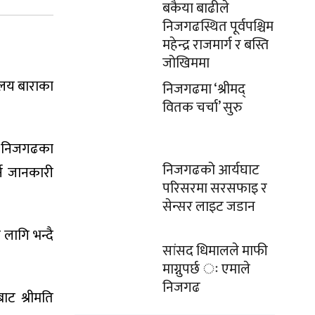
बकैया बाढीले
निजगढस्थित पूर्वपश्चिम
महेन्द्र राजमार्ग र बस्ति
जोखिममा
ालय बाराका
निजगढमा ‘श्रीमद्
वितक चर्चा’ सुरु
लय निजगढका
निजगढको आर्यघाट
र्न जानकारी
परिसरमा सरसफाइ र
सेन्सर लाइट जडान
लागि भन्दै
सांसद धिमालले माफी
माग्नुपर्छ ः एमाले
निजगढ
ाट श्रीमति