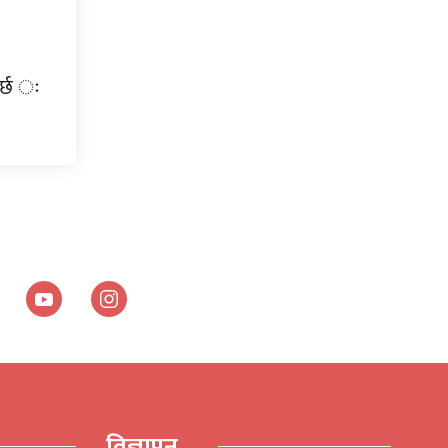
पर्छ ः
विज्ञापन