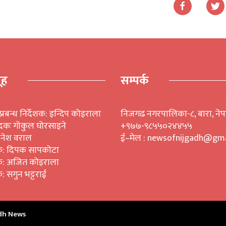
ूह
सम्पर्क
प्रबन्ध निर्देशक: इन्दिप कोइराला
निजगढ नगरपालिका-८, बारा, ने
ादकः गोकुल घोरसाइने
+९७७-९८५५०२४४५५
िनेश वराल
ई–मेल : newsofnijgadh@gma
क: दिपक सापकोटा
क: अजित कोइराला
: सगुन भट्टराई
adh News