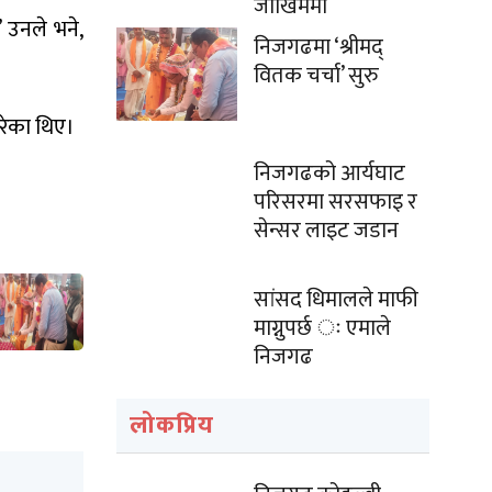
जोखिममा
 उनले भने,
निजगढमा ‘श्रीमद्
वितक चर्चा’ सुरु
रेका थिए।
निजगढको आर्यघाट
परिसरमा सरसफाइ र
सेन्सर लाइट जडान
सांसद धिमालले माफी
माग्नुपर्छ ः एमाले
निजगढ
लोकप्रिय