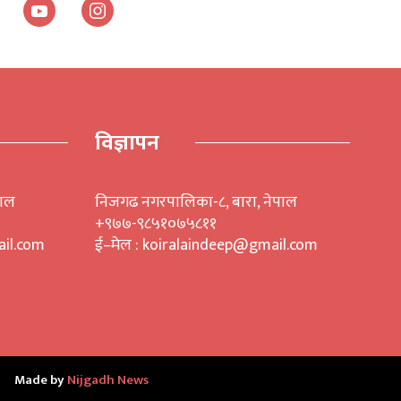
विज्ञापन
पाल
निजगढ नगरपालिका-८, बारा, नेपाल
+९७७-९८५१०७५८११
il.com
ई–मेल : koiralaindeep@gmail.com
Made by
Nijgadh News