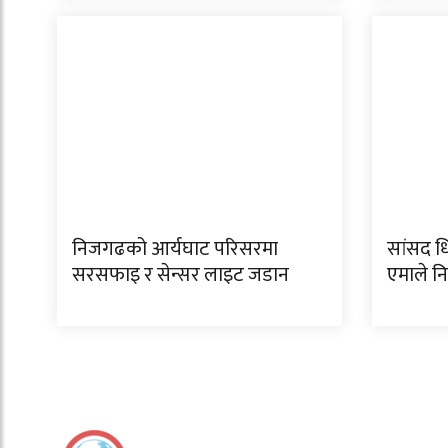
निजगढको आर्यघाट परिसरमा
सांसद धि
सरसफाइ र सेन्सर लाइट जडान
एमाले 