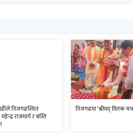
ाढीले निजगढस्थित
निजगढमा ‘श्रीमद् वितक चर्चा
म महेन्द्र राजमार्ग र बस्ति
ा