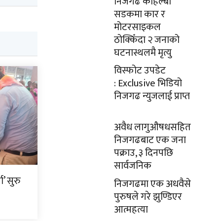
निजगढ कोहल्बी
सडकमा कार र
मोटरसाइकल
ठोक्किँदा २ जनाको
घटनास्थलमै मृत्यु
विस्फोट उपडेट
: Exclusive भिडियो
निजगढ न्युजलाई प्राप्त
अवैध लागुऔषधसहित
निजगढबाट एक जना
पक्राउ, ३ दिनपछि
सार्वजनिक
’ सुरु
निजगढमा एक अधवैसे
पुरुषले गरे झुण्डिएर
आत्महत्या