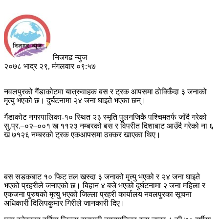
निजगढ न्युज
२०७८ भाद्र २९, मंगलवार ०९:५७
नवलपुरको गैंडाकोटमा यात्रुवाहक बस र ट्रक आपसमा ठोक्किँदा ३ जनाको
मृत्यु भएको छ। दुर्घटनामा २४ जना घाइते भएका छन्।
गैंडाकोट नगरपालिका-१० स्थित २३ स्मृति पुलनजिकै पश्चिमतर्फ जाँदै गरेको
सु.प्र.–०२–००१ ख ११२३ नम्बरको बस र विपरीत दिशाबाट आउँदै गरेको ना ६
ख ७१२६ नम्बरको ट्रक एकआपसमा ठक्कर खाएका थिए।
बस सडकबाट १० फिट तल खस्दा ३ जनाको मृत्यु भएको र २४ जना घाइते
भएको प्रहरीले जनाएको छ। बिहान ४ बजे भएको दुर्घटनामा २ जना महिला र
एकजना पुरुषको मृत्यु भएको जिल्ला प्रहरी कार्यालय नवलपुरका सूचना
अधिकारी दिलिपकुमार गिरीले जानकारी दिए।