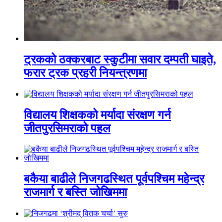
ट्रकको ठक्करबाट स्कुटीमा सवार दम्पती घाइते,
फरार ट्रक प्रहरी नियन्त्रणमा
विद्यालय शिक्षकको मर्यादा संरक्षण गर्न
जीतपुरसिमराको पहल
बकैया बाढीले निजगढस्थित पूर्वपश्चिम महेन्द्र
राजमार्ग र बस्ति जोखिममा