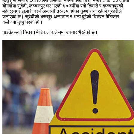
मृत्यु हुनेहरूमा बर्दिया जिल्ला बासगढी नगरपालिका वडा नम्बर-८ की ७० वर्षीया
योगमाया सुवेदी, कञ्चनपुर घर भएकी ४० वर्षीया रंगी तिवारी र कञ्चनपुरको
महेन्द्रनगर झलारी बस्ने अन्दाजी ३०/३५ वर्षका कृष्ण राना रहेको प्रहरीले
जनाएको छ। सुवेदीको भरतपुर अस्पताल र अन्य दुईको चितवन मेडिकल
कलेजमा मृत्यु भएको हो।
घाइतेहरूको चितवन मेडिकल कलेजमा उपचार भैरहेको छ।