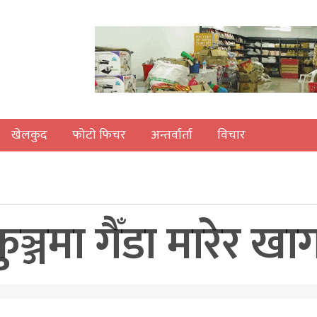
खेलकुद
फोटो फिचर
अन्तर्वार्ता
विचार
कुञ्जमा गैँडा मारेर ख