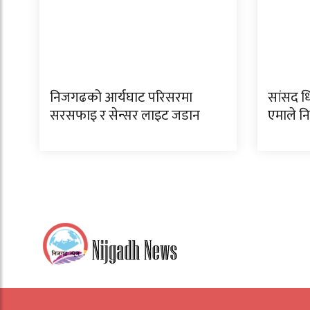
निजगढको आर्यघाट परिसरमा
सांसद धि
सरसफाइ र सेन्सर लाइट जडान
एमाले 