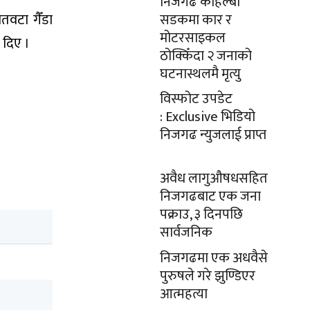
निजगढ कोहल्बी
वटा गैँडा
सडकमा कार र
मोटरसाइकल
 दिए ।
ठोक्किँदा २ जनाको
घटनास्थलमै मृत्यु
विस्फोट उपडेट
: Exclusive भिडियो
निजगढ न्युजलाई प्राप्त
अवैध लागुऔषधसहित
निजगढबाट एक जना
पक्राउ, ३ दिनपछि
सार्वजनिक
निजगढमा एक अधवैसे
पुरुषले गरे झुण्डिएर
आत्महत्या