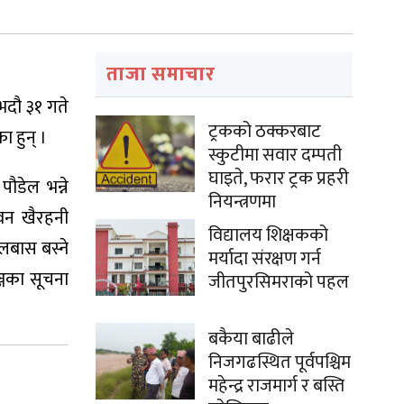
ताजा समाचार
 भदौ ३१ गते
ट्रकको ठक्करबाट
ा हुन् ।
स्कुटीमा सवार दम्पती
घाइते, फरार ट्रक प्रहरी
ौडेल भन्ने
नियन्त्रणमा
तवन खैरहनी
विद्यालय शिक्षकको
लबास बस्ने
मर्यादा संरक्षण गर्न
्जका सूचना
जीतपुरसिमराको पहल
बकैया बाढीले
निजगढस्थित पूर्वपश्चिम
महेन्द्र राजमार्ग र बस्ति