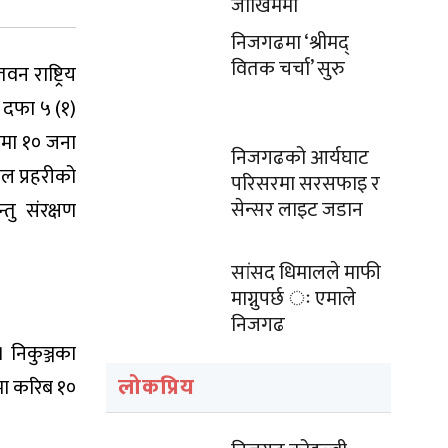
जोखिममा
निजगढमा ‘श्रीमद्
वितक चर्चा’ सुरु
न राष्ट्रिय
ो दफा ५ (१)
ामा १० जना
निजगढको आर्यघाट
ाल प्रहरीको
परिसरमा सरसफाइ र
सेन्सर लाइट जडान
्तु संरक्षण
सांसद धिमालले माफी
माग्नुपर्छ ः एमाले
निजगढ
। निकुञ्जका
लोकप्रिय
रमा करिब १०