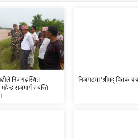
ाढीले निजगढस्थित
निजगढमा ‘श्रीमद् वितक चर्चा
म महेन्द्र राजमार्ग र बस्ति
ा