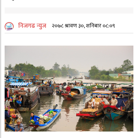
निजगढ न्युज
२०७८ श्रावण ३०, शनिबार ०८:०९