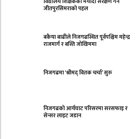
विद्यालय शिक्षकको मर्यादा संरक्षण गर्न
जीतपुरसिमराको पहल
बकैया बाढीले निजगढस्थित पूर्वपश्चिम महेन्द्र
राजमार्ग र बस्ति जोखिममा
निजगढमा ‘श्रीमद् वितक चर्चा’ सुरु
निजगढको आर्यघाट परिसरमा सरसफाइ र
सेन्सर लाइट जडान