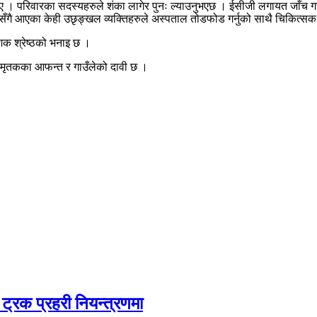
 । परिवारका सदस्यहरुले शंका लागेर पुनः ल्याउनुभएछ । ईसीजी लगायत जाँच गरेर
सँगै आएका केही उछृङ्खल व्यक्तिहरुले अस्पताल तोडफोड गर्नुको साथै चिकित्सक
ेशक श्रेष्ठको भनाइ छ ।
ी मृतकका आफन्त र गाउँलेको दावी छ ।
ट्रक प्रहरी नियन्त्रणमा