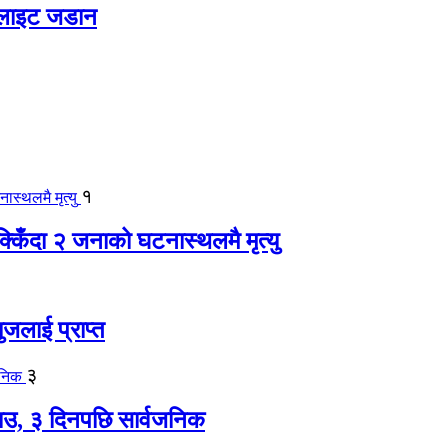
 लाइट जडान
१
िँदा २ जनाको घटनास्थलमै मृत्यु
जलाई प्राप्त
३
, ३ दिनपछि सार्वजनिक