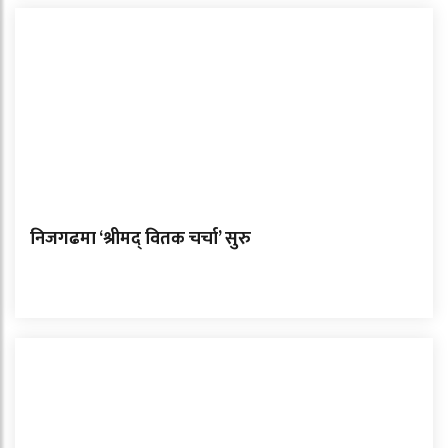
निजगढमा ‘श्रीमद् वितक चर्चा’ सुरु