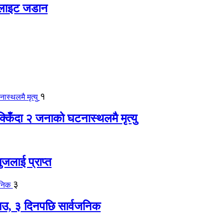
 लाइट जडान
१
िँदा २ जनाको घटनास्थलमै मृत्यु
जलाई प्राप्त
३
, ३ दिनपछि सार्वजनिक