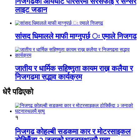
निजगढको आर्यघाट परिसरमा सरसफाइ र सेन्सर
लाइट जडान
सांसद धिमालले माफी माग्नुपर्छ ः एमाले निजगढ
जातीय र धार्मिक सहिष्णुता कायम राख्न कलैया र
निजगढमा सद्भाव कार्यक्रम
धेरै पढिएको
१
निजगढ कोहल्बी सडकमा कार र मोटरसाइकल
ठोक्किँदा २ जनाको घटनास्थलमै मृत्यु