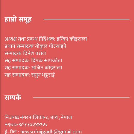
हाम्रो समूह
अध्यक्ष तथा प्रबन्ध निर्देशक: इन्दिप कोइराला
प्रधान सम्पादकः गोकुल घोरसाइने
सम्पादकः दिनेश वराल
सह सम्पादक: दिपक सापकोटा
सह सम्पादक: अजित कोइराला
सह सम्पादक: सगुन भट्टराई
सम्पर्क
निजगढ नगरपालिका-८, बारा, नेपाल
+९७७-९८५५०२४४५५
ई–मेल : newsofnijgadh@gmail.com