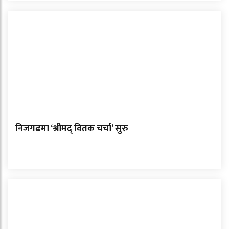
निजगढमा ‘श्रीमद् वितक चर्चा’ सुरु