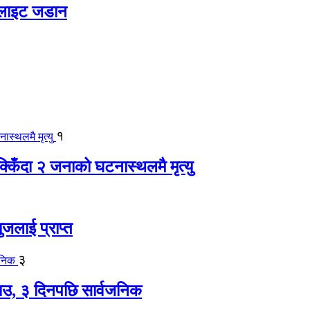
 लाइट जडान
१
िँदा २ जनाको घटनास्थलमै मृत्यु
जलाई प्राप्त
३
, ३ दिनपछि सार्वजनिक