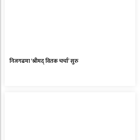
निजगढमा ‘श्रीमद् वितक चर्चा’ सुरु