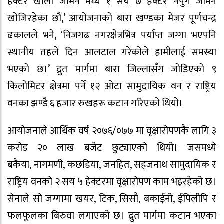
हेक्टर खाली जमिन मध्ये १ सय ७ हेक्टर नपुग जमिन
खोजिरहेका छौं,’ आयोजनाको बारा खण्डका मेजर पूर्णचन्द्र
ढकालले भने, ‘निजगढ नगरक्षेत्रभित्र पर्याप्त जग्गा भएपनि
स्थानीय तहले दिन आलटाल गरेकोले हामीलाई समस्या
भएको छ।’ द्रुत मार्गमा बारा जिल्लासँग जोडिएको ९
किलोमिटर क्षेत्रमा पर्ने १२ ओटा सामुदायिक वन र राष्ट्रिय
वनका झण्डै ६ हजार रुखहरू कटान गरिएको थियो।
आयोजनाले आर्थिक वर्ष २०७६/०७७ मा वृक्षारोपणकै लागि ३
करोड २० लाख बजेट छुट्याएको थियो। जसमध्ये
बकैया, नागमणी, कछडिया, जनहित, सहजनाथ सामुदायिक र
राष्ट्रिय वनको २ सय ५ हेक्टरमा वृक्षारोपण काम भइरहेको छ।
सेनाले सो जग्गामा खयर, टिक, सिसौ, बकाईनो, ईपिलीपि र
फलफूलका बिरुवा लगाएको छ। द्रुत मार्गमा कटान भएका