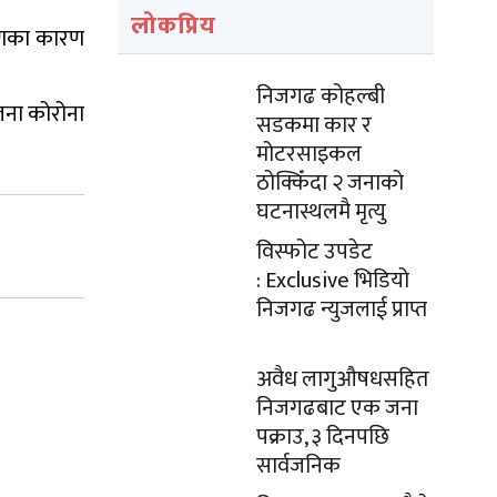
लोकप्रिय
रमणका कारण
निजगढ कोहल्बी
जना कोरोना
सडकमा कार र
मोटरसाइकल
ठोक्किँदा २ जनाको
घटनास्थलमै मृत्यु
विस्फोट उपडेट
: Exclusive भिडियो
निजगढ न्युजलाई प्राप्त
अवैध लागुऔषधसहित
निजगढबाट एक जना
पक्राउ, ३ दिनपछि
सार्वजनिक