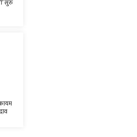
’ सुरु
ा कायम
्भाव