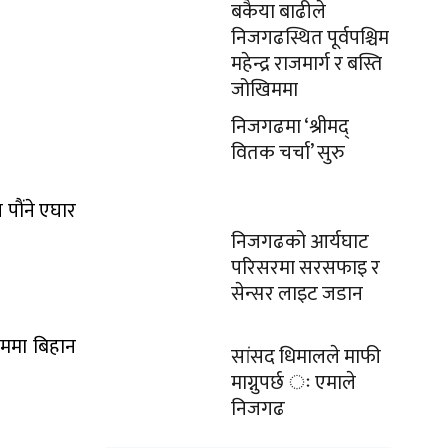
बकैया बाढीले
निजगढस्थित पूर्वपश्चिम
महेन्द्र राजमार्ग र बस्ति
जोखिममा
निजगढमा ‘श्रीमद्
वितक चर्चा’ सुरु
ाैंने एघार
निजगढको आर्यघाट
परिसरमा सरसफाइ र
सेन्सर लाइट जडान
रममा बिहान
सांसद धिमालले माफी
माग्नुपर्छ ः एमाले
निजगढ