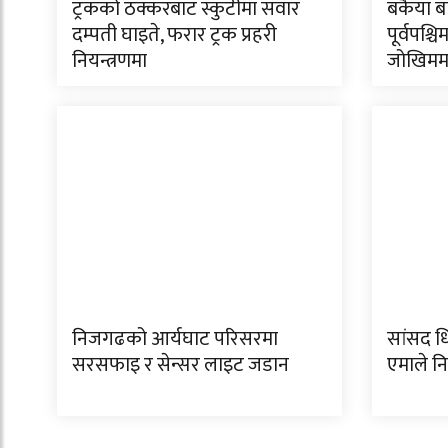
ट्रकको ठक्करबाट स्कुटीमा सवार
बकैया ब
दम्पती घाइते, फरार ट्रक प्रहरी
पूर्वपश्चि
नियन्त्रणमा
जोखिमम
निजगढको आर्यघाट परिसरमा
सांसद धि
सरसफाइ र सेन्सर लाइट जडान
एमाले 