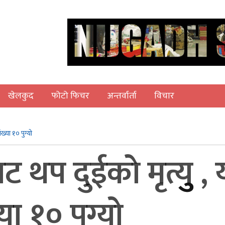
खेलकुद
फोटो फिचर
अन्तर्वार्ता
विचार
संख्या १० पुग्यो
 थप दुईकाे मृत्युु , य
या १० पुग्यो