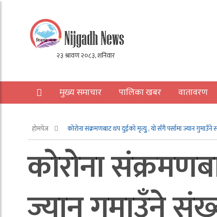
मुख्य समाचार
पालिका खबर
वातावरण
अन्य
होमपेज
काेराेना संक्रमणबाट थप दुईकाे मृत्युु , याे सँगै पर्सामा ज्यान गुमाउँने 
काेराेना संक्रमणबाट
ज्यान गुमाउँने संख्