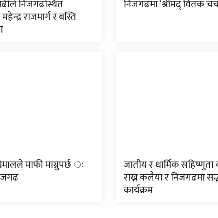
ाढीले निजगढस्थित
निजगढमा ‘श्रीमद् वितक चर्चा
म महेन्द्र राजमार्ग र बस्ति
ा
मालले माफी माग्नुपर्छ ः
जातीय र धार्मिक सहिष्णुत
निजगढ
राख्न कलैया र निजगढमा सद
कार्यक्रम