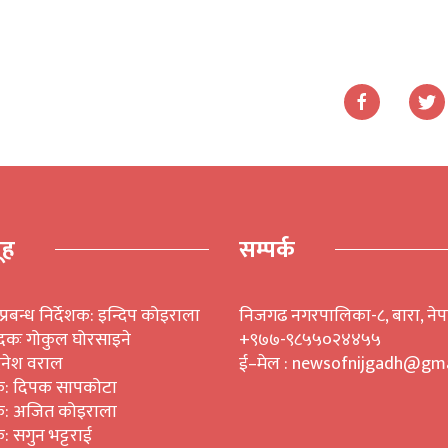
ूह
सम्पर्क
प्रबन्ध निर्देशक: इन्दिप कोइराला
निजगढ नगरपालिका-८, बारा, ने
ादकः गोकुल घोरसाइने
+९७७-९८५५०२४४५५
िनेश वराल
ई–मेल : newsofnijgadh@gma
क: दिपक सापकोटा
क: अजित कोइराला
: सगुन भट्टराई