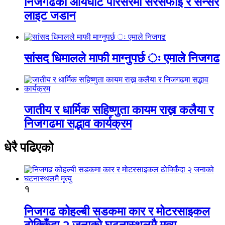
निजगढको आर्यघाट परिसरमा सरसफाइ र सेन्सर
लाइट जडान
सांसद धिमालले माफी माग्नुपर्छ ः एमाले निजगढ
जातीय र धार्मिक सहिष्णुता कायम राख्न कलैया र
निजगढमा सद्भाव कार्यक्रम
धेरै पढिएको
१
निजगढ कोहल्बी सडकमा कार र मोटरसाइकल
ठोक्किँदा २ जनाको घटनास्थलमै मृत्यु