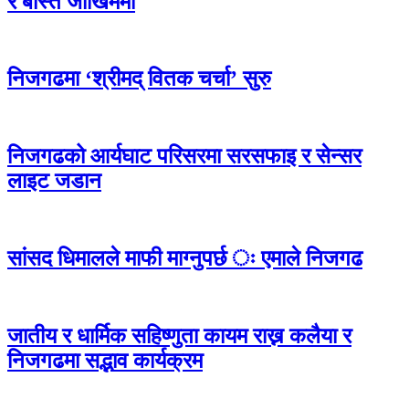
र बस्ति जोखिममा
निजगढमा ‘श्रीमद् वितक चर्चा’ सुरु
निजगढको आर्यघाट परिसरमा सरसफाइ र सेन्सर
लाइट जडान
सांसद धिमालले माफी माग्नुपर्छ ः एमाले निजगढ
जातीय र धार्मिक सहिष्णुता कायम राख्न कलैया र
निजगढमा सद्भाव कार्यक्रम