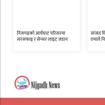
निजगढको आर्यघाट परिसरमा
सांसद धि
सरसफाइ र सेन्सर लाइट जडान
एमाले 