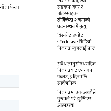
निजगढ कोहल्बी
सडकमा कार र
गाँजा फेला
मोटरसाइकल
ठोक्किँदा २ जनाको
घटनास्थलमै मृत्यु
विस्फोट उपडेट
: Exclusive भिडियो
निजगढ न्युजलाई प्राप्त
अवैध लागुऔषधसहित
निजगढबाट एक जना
पक्राउ, ३ दिनपछि
सार्वजनिक
निजगढमा एक अधवैसे
पुरुषले गरे झुण्डिएर
आत्महत्या