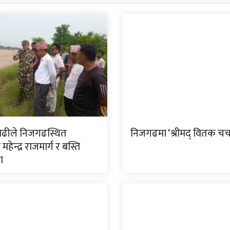
ाढीले निजगढस्थित
निजगढमा ‘श्रीमद् वितक चर्चा
म महेन्द्र राजमार्ग र बस्ति
ा