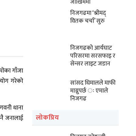
जोखिममा
निजगढमा ‘श्रीमद्
वितक चर्चा’ सुरु
निजगढको आर्यघाट
परिसरमा सरसफाइ र
सेन्सर लाइट जडान
 पोका गाँजा
रयोग गरेको
सांसद धिमालले माफी
माग्नुपर्छ ः एमाले
निजगढ
ोगवनी थाना
लोकप्रिय
ीनै जनालाई