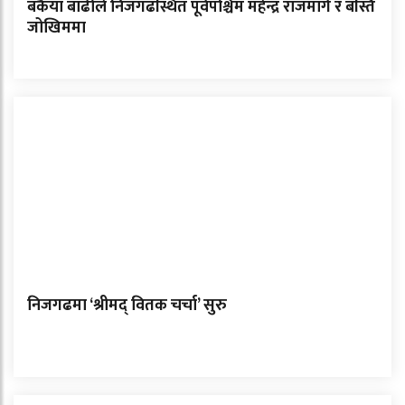
बकैया बाढीले निजगढस्थित पूर्वपश्चिम महेन्द्र राजमार्ग र बस्ति
जोखिममा
निजगढमा ‘श्रीमद् वितक चर्चा’ सुरु