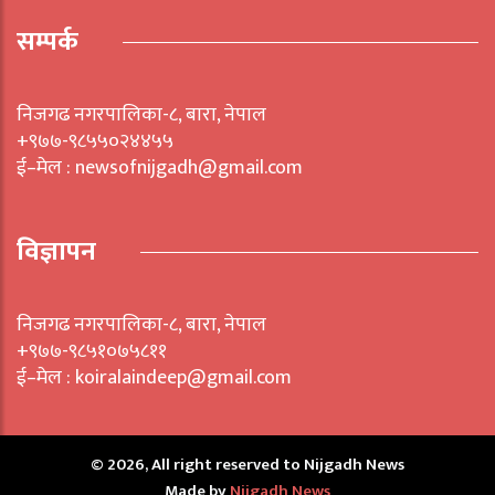
सम्पर्क
निजगढ नगरपालिका-८, बारा, नेपाल
+९७७-९८५५०२४४५५
ई–मेल : newsofnijgadh@gmail.com
विज्ञापन
निजगढ नगरपालिका-८, बारा, नेपाल
+९७७-९८५१०७५८११
ई–मेल : koiralaindeep@gmail.com
© 2026, All right reserved to Nijgadh News
Made by
Nijgadh News