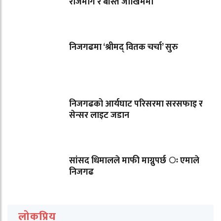
राजमार्ग र बस्ति जोखिममा
निजगढमा ‘श्रीमद् वितक चर्चा’ सुरु
निजगढको आर्यघाट परिसरमा सरसफाइ र
सेन्सर लाइट जडान
सांसद धिमालले माफी माग्नुपर्छ ः एमाले
निजगढ
लोकप्रिय