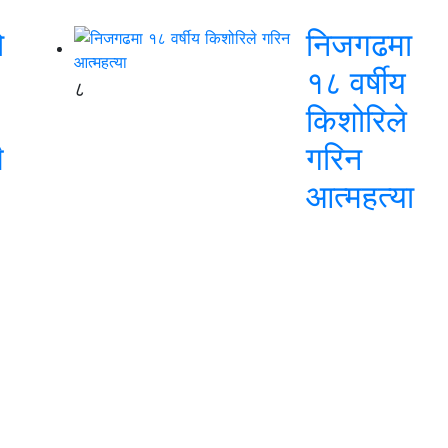
ो
निजगढमा
१८ वर्षीय
८
किशोरिले
ै
गरिन
आत्महत्या