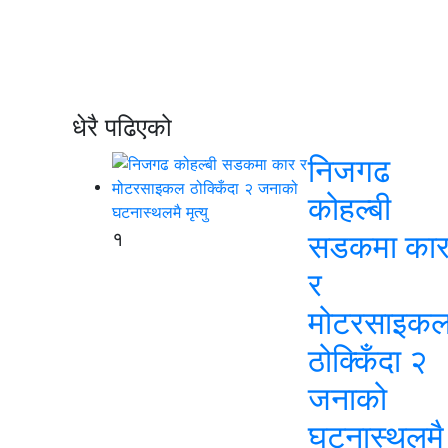
धेरै पढिएको
निजगढ
कोहल्बी
१
सडकमा का
र
मोटरसाइक
ठोक्किँदा २
जनाको
घटनास्थलमै