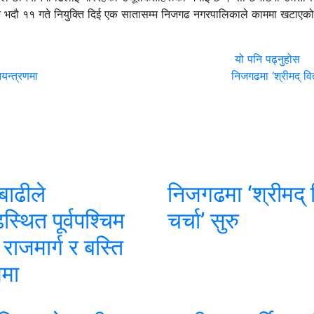
ि गत भदौ ११ गते नियुक्ति दिई एक सातासम्म निजगढ नगरपालिकाले काममा खटाएक
यो पनि पढ्नुहोस
यन्त्रणमा
निजगढमा ‘श्रीमद् वित
बाढीले
निजगढमा ‘श्रीमद्
्थित पूर्वपश्चिम
चर्चा’ सुरु
र राजमार्ग र बस्ति
मा