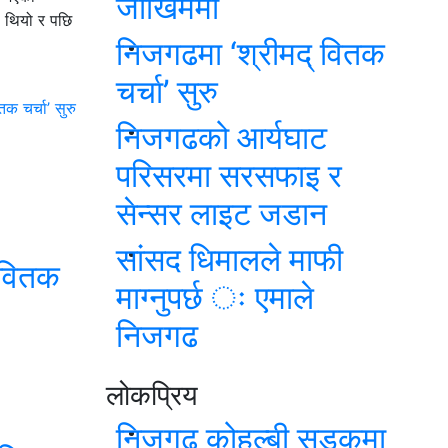
जोखिममा
ो थियो र पछि
निजगढमा ‘श्रीमद् वितक
चर्चा’ सुरु
क चर्चा’ सुरु
निजगढको आर्यघाट
परिसरमा सरसफाइ र
सेन्सर लाइट जडान
सांसद धिमालले माफी
 वितक
माग्नुपर्छ ः एमाले
निजगढ
लोकप्रिय
निजगढ कोहल्बी सडकमा