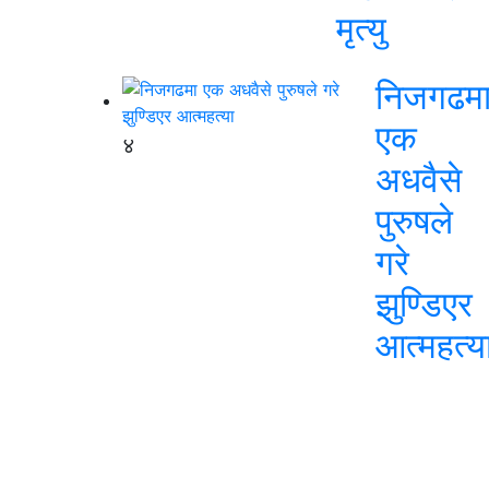
मृत्यु
निजगढम
एक
४
अधवैसे
पुरुषले
गरे
झुण्डिएर
आत्महत्य