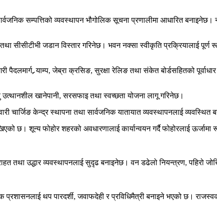
ार्वजनिक सम्पत्तिको व्यवस्थापन भौगोलिक सूचना प्रणालीमा आधारित बनाइनेछ।
 तथा सीसीटीभी जडान विस्तार गरिनेछ। भवन नक्सा स्वीकृति प्रक्रियालाई पूर्ण र
री पैदलमार्ग, र्‍याम्प, जेब्रा क्रसिङ, सुरक्षा रेलिङ तथा संकेत बोर्डसहितको पूर्वा
वायु उत्थानशील खानेपानी, सरसफाइ तथा स्वच्छता योजना लागू गरिनेछ।
 सवारी चार्जिङ केन्द्र स्थापना तथा सार्वजनिक यातायात व्यवस्थापनलाई व्यवस्थि
खिएको छ। शून्य फोहोर शहरको अवधारणालाई कार्यान्वयन गर्दै फोहोरलाई ऊर्जामा र
राहत तथा उद्धार व्यवस्थापनलाई सुदृढ बनाइनेछ। वन डढेलो नियन्त्रण, पहिरो जोख
 प्रशासनलाई थप पारदर्शी, जवाफदेही र प्रविधिमैत्री बनाइने भएको छ। राजस्वको 