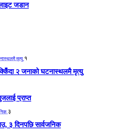
 लाइट जडान
१
िँदा २ जनाको घटनास्थलमै मृत्यु
जलाई प्राप्त
३
, ३ दिनपछि सार्वजनिक