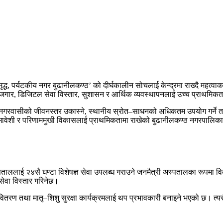
ध, पर्यटकीय नगर बुढानीलकण्ठ’ को दीर्घकालीन सोचलाई केन्द्रमा राख्दै महत्वाका
 तथा रोजगार, डिजिटल सेवा विस्तार, सुशासन र आर्थिक व्यवस्थापनलाई उच्च प्राथमि
 नगरवासीको जीवनस्तर उकास्ने, स्थानीय स्रोत–साधनको अधिकतम उपयोग गर्ने तथा 
मावेशी र परिणाममुखी विकासलाई प्राथमिकतामा राखेको बुढानीलकण्ठ नगरपालिक
अस्पताललाई २४सै घण्टा विशेषज्ञ सेवा उपलब्ध गराउने जनमैत्री अस्पतालका रूपमा
सेवा विस्तार गरिनेछ।
 वितरण तथा मातृ–शिशु सुरक्षा कार्यक्रमलाई थप प्रभावकारी बनाइने भएको छ। त्यसैगर