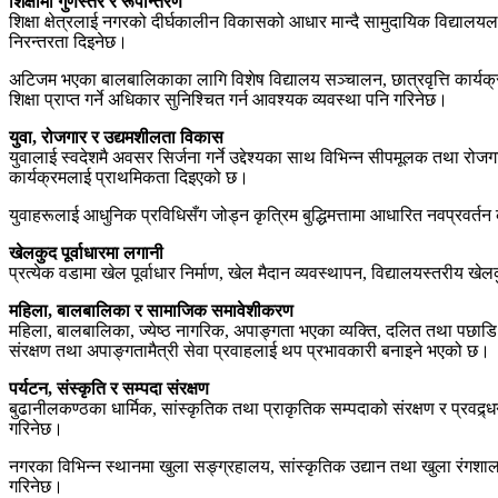
शिक्षामा गुणस्तर र रूपान्तरण
शिक्षा क्षेत्रलाई नगरको दीर्घकालीन विकासको आधार मान्दै सामुदायिक विद्यालय
निरन्तरता दिइनेछ।
अटिजम भएका बालबालिकाका लागि विशेष विद्यालय सञ्चालन, छात्रवृत्ति कार्यक्रम,
शिक्षा प्राप्त गर्ने अधिकार सुनिश्चित गर्न आवश्यक व्यवस्था पनि गरिनेछ।
युवा, रोजगार र उद्यमशीलता विकास
युवालाई स्वदेशमै अवसर सिर्जना गर्ने उद्देश्यका साथ विभिन्न सीपमूलक तथा रो
कार्यक्रमलाई प्राथमिकता दिइएको छ।
युवाहरूलाई आधुनिक प्रविधिसँग जोड्न कृत्रिम बुद्धिमत्तामा आधारित नवप्रवर्
खेलकुद पूर्वाधारमा लगानी
प्रत्येक वडामा खेल पूर्वाधार निर्माण, खेल मैदान व्यवस्थापन, विद्यालयस्तरी
महिला, बालबालिका र सामाजिक समावेशीकरण
महिला, बालबालिका, ज्येष्ठ नागरिक, अपाङ्गता भएका व्यक्ति, दलित तथा पछाडि
संरक्षण तथा अपाङ्गतामैत्री सेवा प्रवाहलाई थप प्रभावकारी बनाइने भएको छ।
पर्यटन, संस्कृति र सम्पदा संरक्षण
बुढानीलकण्ठका धार्मिक, सांस्कृतिक तथा प्राकृतिक सम्पदाको संरक्षण र प्रवद्र्धनक
गरिनेछ।
नगरका विभिन्न स्थानमा खुला सङ्ग्रहालय, सांस्कृतिक उद्यान तथा खुला रंगशा
गरिनेछ।