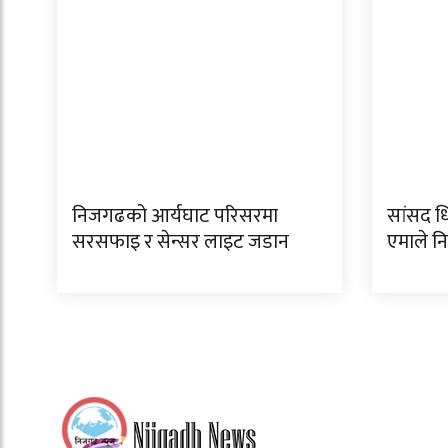
निजगढको आर्यघाट परिसरमा
सांसद धि
सरसफाइ र सेन्सर लाइट जडान
एमाले 