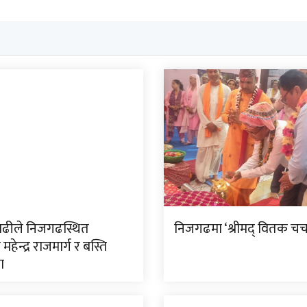
ाढीले निजगढस्थित
निजगढमा ‘श्रीमद् वितक चर्चा
म महेन्द्र राजमार्ग र बस्ति
ा