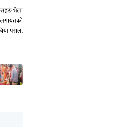
निसहरु भेला
्षा लगायतको
। चिया पसल,