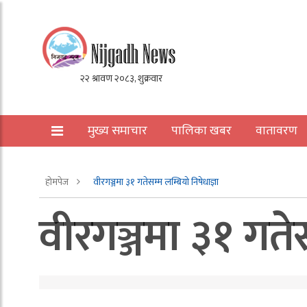
मुख्य समाचार
पालिका खबर
वातावरण
अन्य
होमपेज
वीरगञ्जमा ३१ गतेसम्म लम्बियो निषेधाज्ञा
वीरगञ्जमा ३१ गतेस