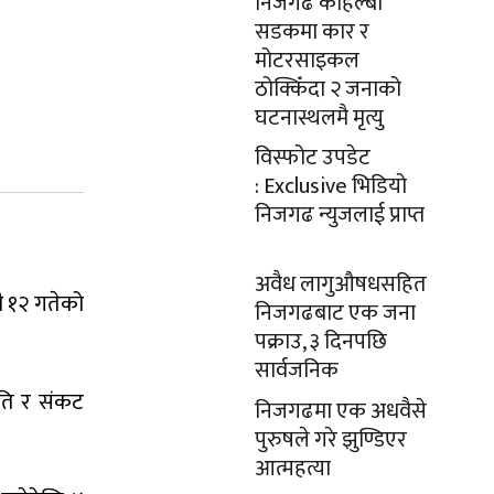
निजगढ कोहल्बी
सडकमा कार र
मोटरसाइकल
ठोक्किँदा २ जनाको
घटनास्थलमै मृत्यु
विस्फोट उपडेट
: Exclusive भिडियो
निजगढ न्युजलाई प्राप्त
अवैध लागुऔषधसहित
ौ १२ गतेको
निजगढबाट एक जना
पक्राउ, ३ दिनपछि
सार्वजनिक
िति र संकट
निजगढमा एक अधवैसे
पुरुषले गरे झुण्डिएर
आत्महत्या