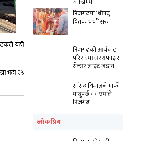
जोखिममा
निजगढमा ‘श्रीमद्
वितक चर्चा’ सुरु
 बैठकले यही
निजगढको आर्यघाट
परिसरमा सरसफाइ र
सेन्सर लाइट जडान
्ञा भदौ २५
सांसद धिमालले माफी
माग्नुपर्छ ः एमाले
निजगढ
लोकप्रिय